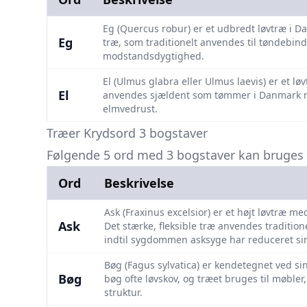
Eg (Quercus robur) er et udbredt løvtræ i D
Eg
træ, som traditionelt anvendes til tøndebin
modstandsdygtighed.
El (Ulmus glabra eller Ulmus laevis) er et l
El
anvendes sjældent som tømmer i Danmark me
elmvedrust.
Træer Krydsord 3 bogstaver
Følgende 5 ord med 3 bogstaver kan bruges i
Ord
Beskrivelse
Ask (Fraxinus excelsior) er et højt løvtræ 
Ask
Det stærke, fleksible træ anvendes tradition
indtil sygdommen asksyge har reduceret sin
Bøg (Fagus sylvatica) er kendetegnet ved sin
Bøg
bøg ofte løvskov, og træet bruges til møble
struktur.