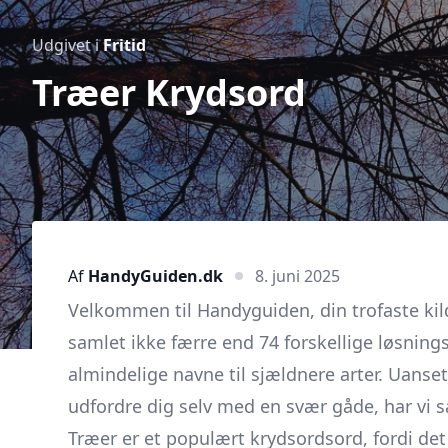
Udgivet i
Fritid
Træer Krydsord
Af
HandyGuiden.dk
8. juni 2025
Velkommen til Handyguiden, din trofaste kil
samlet ikke færre end 74 forskellige løsnings
almindelige navne til sjældnere arter. Uanse
udfordre dig selv med en svær gåde, har vi s
Træer er et populært krydsordsord, fordi de