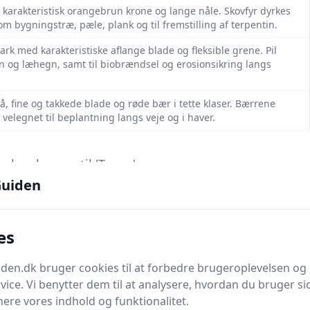
t, karakteristisk orangebrun krone og lange nåle. Skovfyr dyrkes
om bygningstræ, pæle, plank og til fremstilling af terpentin.
mark med karakteristiske aflange blade og fleksible grene. Pil
hegn og læhegn, samt til biobrændsel og erosion­sikring langs
, fine og takkede blade og røde bær i tette klaser. Bærrene
 velegnet til beplantning langs veje og i haver.
 kan bruges til 'Træer'.
uiden
 kendes på sin karakteristiske hvide bark med sorte fuger. Træet
es
 velegnet til finer, møbler, gulvbrædder og til medicinal brug af
en.dk bruger cookies til at forbedre brugeroplevelsen og 
kegrønne nåle og hængende grønbrune kogler. Det er udbredt i
vice. Vi benytter dem til at analysere, hvordan du bruger sid
æer. Træet er let og anvendes til papir, emballage og
ere vores indhold og funktionalitet.