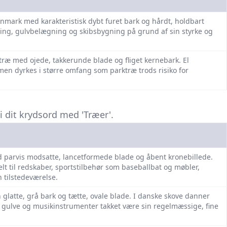
anmark med karakteristisk dybt furet bark og hårdt, holdbart
ding, gulvbelægning og skibsbygning på grund af sin styrke og
øvtræ med ojede, takkerunde blade og fliget kernebark. El
n dyrkes i større omfang som parktræ trods risiko for
 dit krydsord med 'Træer'.
med parvis modsatte, lancetformede blade og åbent kronebillede.
elt til redskaber, sportstilbehør som baseballbat og møbler,
 tilstedeværelse.
 glatte, grå bark og tætte, ovale blade. I danske skove danner
r, gulve og musikinstrumenter takket være sin regelmæssige, fine