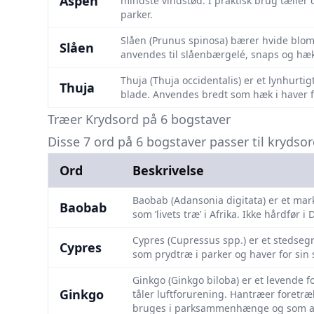
Aspen
mindste vindstød. I praktisk brug tæller 
parker.
Slåen (Prunus spinosa) bærer hvide bloms
Slåen
anvendes til slåenbærgelé, snaps og hækp
Thuja (Thuja occidentalis) er et lynhurt
Thuja
blade. Anvendes bredt som hæk i haver fo
Træer Krydsord på 6 bogstaver
Disse 7 ord på 6 bogstaver passer til krydsor
Ord
Beskrivelse
Baobab (Adansonia digitata) er et ma
Baobab
som ’livets træ’ i Afrika. Ikke hårdfør
Cypres (Cupressus spp.) er et stedse
Cypres
som prydtræ i parker og haver for sin 
Ginkgo (Ginkgo biloba) er et levende fo
Ginkgo
tåler luftforurening. Hantræer foretr
bruges i parksammenhænge og som al