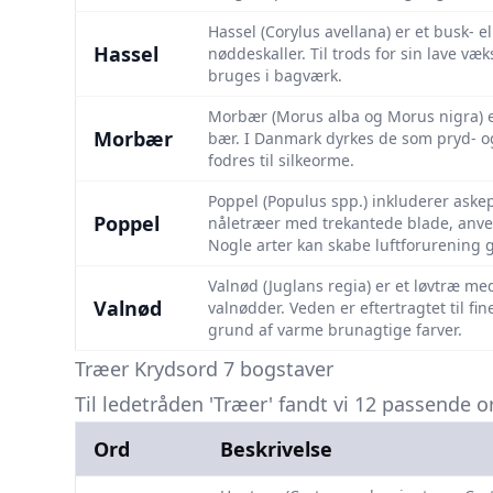
Hassel (Corylus avellana) er et busk-
Hassel
nøddeskaller. Til trods for sin lave v
bruges i bagværk.
Morbær (Morus alba og Morus nigra) e
Morbær
bær. I Danmark dyrkes de som pryd- o
fodres til silkeorme.
Poppel (Populus spp.) inkluderer aske
Poppel
nåletræer med trekantede blade, anven
Nogle arter kan skabe luftforurening
Valnød (Juglans regia) er et løvtræ me
Valnød
valnødder. Veden er eftertragtet til f
grund af varme brunagtige farver.
Træer Krydsord 7 bogstaver
Til ledetråden 'Træer' fandt vi 12 passende o
Ord
Beskrivelse