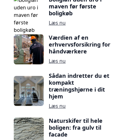
maven før første
boligkøb
Læs nu
Værdien af en
erhvervsforsikring for
håndværkere
Læs nu
Sådan indretter du et
kompakt
træningshjørne i dit
hjem
Læs nu
Naturskifer til hele
boligen: fra gulv til
facade