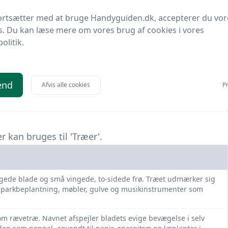
 som busk, men kan vokse træagtigt med en enkelt stamme og
ortsætter med at bruge Handyguiden.dk, accepterer du vor
og sorte bær, der bruges til sirup, saft og traditionel medicin.
s. Du kan læse mere om vores brug af cookies i vores
politik.
 har hjerteformede blade og duftende, gule blomster, som
bejdeligt træ, populært til udskæring, møbler og som by- og
ster nålene om efteråret og har bløde, lysegrønne kviste. Træet
end
Afvis alle cookies
Pr
 råd, ofte anvendt til udendørs beklædning, marinekonstruktion
 kan bruges til 'Træer'.
gede blade og små vingede, to-sidede frø. Træet udmærker sig
il parkbeplantning, møbler, gulve og musikinstrumenter som
m rævetræ. Navnet afspejler bladets evige bevægelse i selv