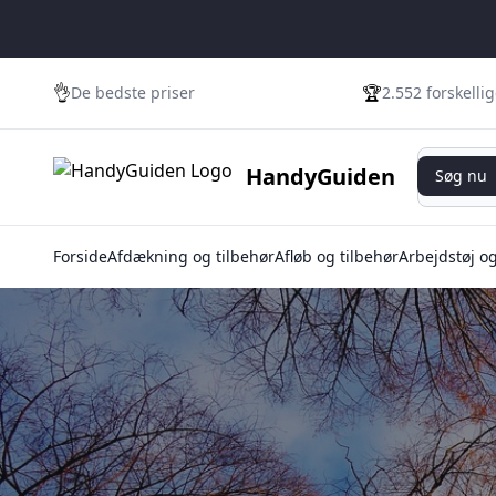
👌
🏆
De bedste priser
2.552 forskelli
Søg nu
HandyGuiden
Søg nu
Forside
Afdækning og tilbehør
Afløb og tilbehør
Arbejdstøj o