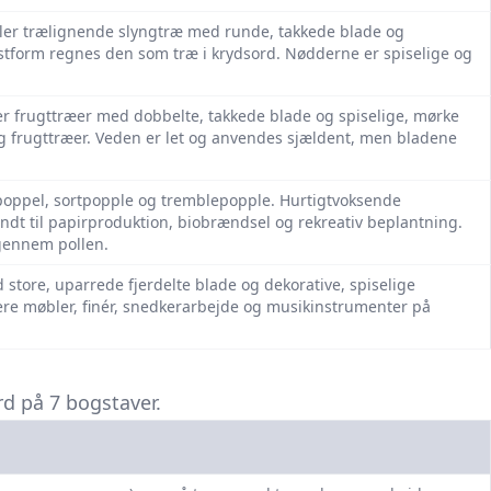
 eller trælignende slyngtræ med runde, takkede blade og
ækstform regnes den som træ i krydsord. Nødderne er spiselige og
r frugttræer med dobbelte, takkede blade og spiselige, mørke
g frugttræer. Veden er let og anvendes sjældent, men bladene
­poppel, sortpopple og tremblepopple. Hurtigtvoksende
dt til papirproduktion, biobrændsel og rekreativ beplantning.
 gennem pollen.
d store, uparrede fjerdelte blade og dekorative, spiselige
inere møbler, finér, snedkerarbejde og musikinstrumenter på
rd på 7 bogstaver.