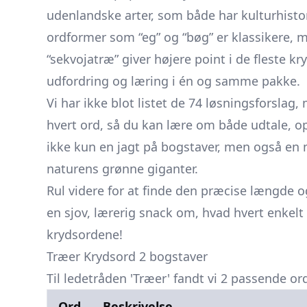
udenlandske arter, som både har kulturhistor
ordformer som “eg” og “bøg” er klassikere, 
“sekvojatræ” giver højere point i de fleste k
udfordring og læring i én og samme pakke.
Vi har ikke blot listet de 74 løsningsforslag,
hvert ord, så du kan lære om både udtale, op
ikke kun en jagt på bogstaver, men også en 
naturens grønne giganter.
Rul videre for at finde den præcise længde 
en sjov, lærerig snack om, hvad hvert enkelt
krydsordene!
Træer Krydsord 2 bogstaver
Til ledetråden 'Træer' fandt vi 2 passende or
Ord
Beskrivelse