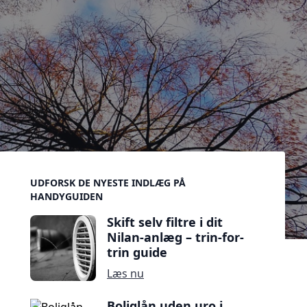
Sidebar
UDFORSK DE NYESTE INDLÆG PÅ
HANDYGUIDEN
Skift selv filtre i dit
Nilan-anlæg – trin-for-
trin guide
Læs nu
Boliglån uden uro i