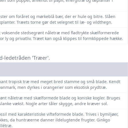
den som poppel, anvendt til papir, energitræ og læplanter i
ter om foråret og mørkeblå bær, der er hule og bitre. Slåen
lanter. Træets torne gør det velegnet til læ- og vildthegn.
igt voksende stedsegrønt nåletræ med fladtrykte skælformerede
r ly og privatliv. Træet kan også klippes til formklippede hække.
d-ledetråden 'Træer'.
rkant tropisk træ med meget bred stamme og små blade. Kendt
 i Danmark, men dyrkes i orangerier som eksotisk prydtræ.
grønt nåletræ med skælformede blade og koniske kogler. Bruges
slanke vækst. Nogle arter tåler skygge, andre kræver sol.
ssil med karakteristiske vifteformede blade. Trives i bymiljøer,
ækkes, da huntræerne danner ildelugtende frugter. Ginkgo
létræ.