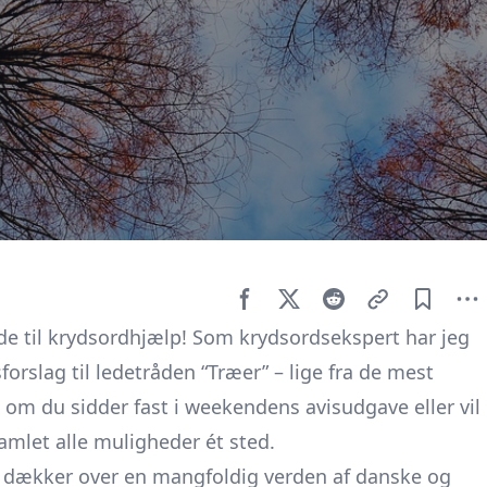
de til krydsordhjælp! Som krydsordsekspert har jeg
forslag til ledetråden “Træer” – lige fra de mest
t om du sidder fast i weekendens avisudgave eller vil
amlet alle muligheder ét sted.
t dækker over en mangfoldig verden af danske og