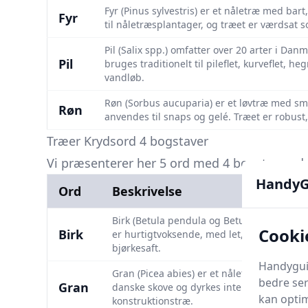
Fyr (Pinus sylvestris) er et nåletræ med bar
Fyr
til nåletræsplantager, og træet er værdsat s
Pil (Salix spp.) omfatter over 20 arter i Dan
Pil
bruges traditionelt til pileflet, kurveflet, 
vandløb.
Røn (Sorbus aucuparia) er et løvtræ med små
Røn
anvendes til snaps og gelé. Træet er robust,
Træer Krydsord 4 bogstaver
Vi præsenterer her 5 ord med 4 bogstaver, der
HandyG
Ord
Beskrivelse
Birk (Betula pendula og Betula pubescens)
Cooki
Birk
er hurtigt­voksende, med let, elastisk ved,
bjørkesaft.
Handyguid
Gran (Picea abies) er et nåletræ med mør
bedre ser
Gran
danske skove og dyrkes intensivt til juletr
kan optim
konstruktionstræ.