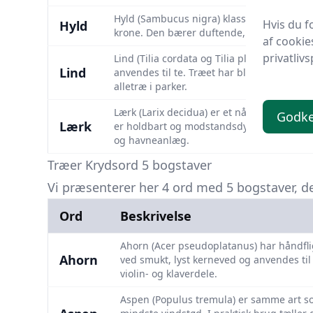
Hyld (Sambucus nigra) klassificeres ofte
Hvis du f
Hyld
krone. Den bærer duftende, hvide blomster 
af cookie
privatlivs
Lind (Tilia cordata og Tilia platyphyllos)
Lind
anvendes til te. Træet har blødt, let bear
alletræ i parker.
Lærk (Larix decidua) er et nåletræ, der ka
Godk
Lærk
er holdbart og modstandsdygtigt over for
og havneanlæg.
Træer Krydsord 5 bogstaver
Vi præsenterer her 4 ord med 5 bogstaver, der
Ord
Beskrivelse
Ahorn (Acer pseudoplatanus) har håndfli
Ahorn
ved smukt, lyst kerne­ved og anvendes t
violin- og klaverdele.
Aspen (Populus tremula) er samme art so