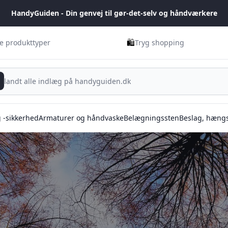
HandyGuiden - Din genvej til gør-det-selv og håndværkere
🛍️
ge produkttyper
Tryg shopping
g -sikkerhed
Armaturer og håndvaske
Belægningssten
Beslag, hængs