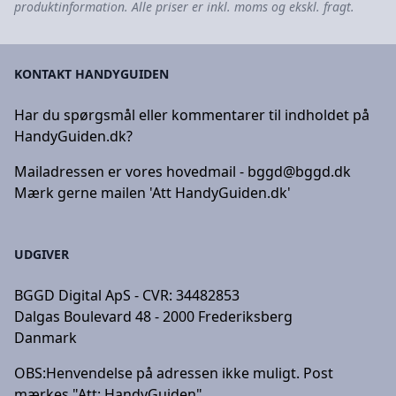
produktinformation. Alle priser er inkl. moms og ekskl. fragt.
KONTAKT HANDYGUIDEN
Har du spørgsmål eller kommentarer til indholdet på
HandyGuiden.dk?
Mailadressen er vores hovedmail -
bggd@bggd.dk
Mærk gerne mailen 'Att HandyGuiden.dk'
UDGIVER
BGGD Digital ApS - CVR: 34482853
Dalgas Boulevard 48 - 2000 Frederiksberg
Danmark
OBS:
Henvendelse på adressen ikke muligt. Post
mærkes "Att: HandyGuiden"