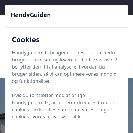
HandyGuiden - Din genvej til gør-det-selv og håndværkere
HandyGuiden
👌
🏆
De bedste priser
2.552 forskellige produkttyper
🛍️
🎖️
⭐⭐⭐⭐⭐
Tryg shopping
Mange kategorier
Cookies
HandyGuiden
Handyguiden.dk bruger cookies til at forbedre
Men
brugeroplevelsen og levere en bedre service. Vi
Søg nu
Søg nu
benytter dem til at analysere, hvordan du
bruger siden, så vi kan optimere vores indhold
og funktionalitet.
Hvis du fortsætter med at bruge
Handyguiden.dk, accepterer du vores brug af
Udgivet i
HandyGuiden.dk's Hus & Have-Univers
cookies. Du kan læse mere om vores brug af
Sådan optimeres hjemmets
cookies i vores privatlivspolitik.
sikkerhed med smart teknologi