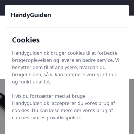
HandyGuiden - Din genvej til gør-det-selv og håndværkere
HandyGuiden
👌
🏆
De bedste priser
2.552 forskellige produkttyper
🛍️
🎖️
⭐⭐⭐⭐⭐
Tryg shopping
Mange kategorier
Cookies
HandyGuiden
Handyguiden.dk bruger cookies til at forbedre
Men
brugeroplevelsen og levere en bedre service. Vi
Søg nu
Søg nu
benytter dem til at analysere, hvordan du
bruger siden, så vi kan optimere vores indhold
og funktionalitet.
Hvis du fortsætter med at bruge
Handyguiden.dk, accepterer du vores brug af
Udgivet i
Fritid
cookies. Du kan læse mere om vores brug af
Redskab Krydsord
cookies i vores privatlivspolitik.