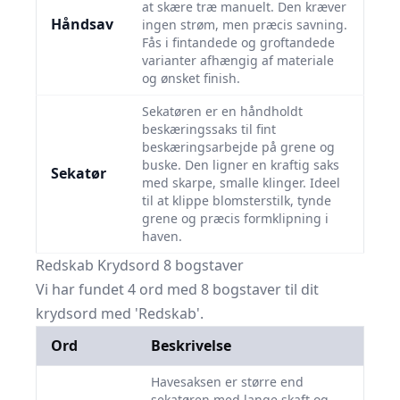
at skære træ manuelt. Den kræver
Håndsav
ingen strøm, men præcis savning.
Fås i fintandede og groftandede
varianter afhængig af materiale
og ønsket finish.
Sekatøren er en håndholdt
beskæringssaks til fint
beskæringsarbejde på grene og
buske. Den ligner en kraftig saks
Sekatør
med skarpe, smalle klinger. Ideel
til at klippe blomsterstilk, tynde
grene og præcis formklipning i
haven.
Redskab Krydsord 8 bogstaver
Vi har fundet 4 ord med 8 bogstaver til dit
krydsord med 'Redskab'.
Ord
Beskrivelse
Havesaksen er større end
sekatøren med lange skaft og