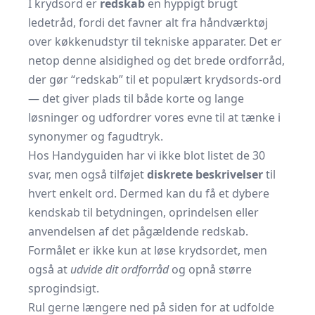
I krydsord er
redskab
en hyppigt brugt
ledetråd, fordi det favner alt fra håndværktøj
over køkkenudstyr til tekniske apparater. Det er
netop denne alsidighed og det brede ordforråd,
der gør “redskab” til et populært krydsords-ord
— det giver plads til både korte og lange
løsninger og udfordrer vores evne til at tænke i
synonymer og fagudtryk.
Hos Handyguiden har vi ikke blot listet de 30
svar, men også tilføjet
diskrete beskrivelser
til
hvert enkelt ord. Dermed kan du få et dybere
kendskab til betydningen, oprindelsen eller
anvendelsen af det pågældende redskab.
Formålet er ikke kun at løse krydsordet, men
også at
udvide dit ordforråd
og opnå større
sprogindsigt.
Rul gerne længere ned på siden for at udfolde