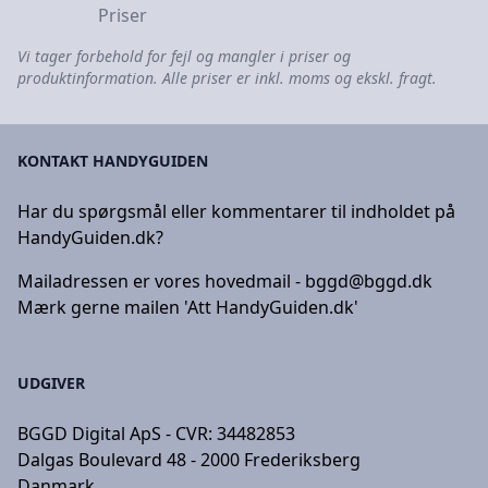
Priser
Vi tager forbehold for fejl og mangler i priser og
produktinformation. Alle priser er inkl. moms og ekskl. fragt.
KONTAKT HANDYGUIDEN
Har du spørgsmål eller kommentarer til indholdet på
HandyGuiden.dk?
Mailadressen er vores hovedmail -
bggd@bggd.dk
Mærk gerne mailen 'Att HandyGuiden.dk'
UDGIVER
BGGD Digital ApS - CVR: 34482853
Dalgas Boulevard 48 - 2000 Frederiksberg
Danmark