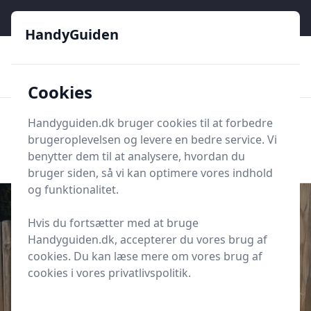
HandyGuiden - Din genvej til gør-det-selv og håndværkere
HandyGuiden
👌
🏆
De bedste priser
2.552 forskellige produkttyper
🛍️
🎖️
⭐⭐⭐⭐⭐
Tryg shopping
Mange kategorier
Cookies
HandyGuiden
Handyguiden.dk bruger cookies til at forbedre
Men
brugeroplevelsen og levere en bedre service. Vi
Søg nu
Søg nu
benytter dem til at analysere, hvordan du
bruger siden, så vi kan optimere vores indhold
og funktionalitet.
Hvis du fortsætter med at bruge
Handyguiden.dk, accepterer du vores brug af
Udgivet i
Gør-det-selv
cookies. Du kan læse mere om vores brug af
Guide: Sådan bygger du et lodret
cookies i vores privatlivspolitik.
raftehegn fra bunden