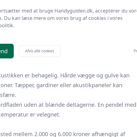
ler maling afhængigt af ønsket udtryk. Olie
ortsætter med at bruge Handyguiden.dk, accepterer du vor
tone, men kræver vedligeholdelse. Lak giver en
s. Du kan læse mere om vores brug af cookies i vores
politik.
met rum, bør man tage højde for
fugtigheden, så det er en fordel at lade
end
Afvis alle cookies
Pr
 dage før samling.
 akustikken er behagelig. Hårde vægge og gulve kan
toner. Tæpper, gardiner eller akustikpaneler kan
sfære.
ordfladen uden at blænde deltagerne. En pendel med
temperatur er velegnet.
 sted mellem 2.000 og 6.000 kroner afhængigt af