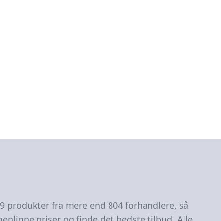
79 produkter fra mere end 804 forhandlere, så
enligne priser og finde det bedste tilbud. Alle