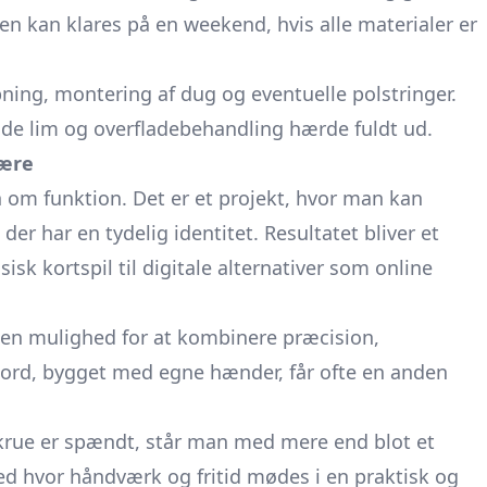
en kan klares på en weekend, hvis alle materialer er
bning, montering af dug og eventuelle polstringer.
lade lim og overfladebehandling hærde fuldt ud.
fære
n om funktion. Det er et projekt, hvor man kan
er har en tydelig identitet. Resultatet bliver et
sisk kortspil til digitale alternativer som online
g en mulighed for at kombinere præcision,
t bord, bygget med egne hænder, får ofte en anden
skrue er spændt, står man med mere end blot et
ed hvor håndværk og fritid mødes i en praktisk og