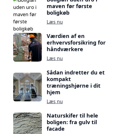
maven før første
boligkøb
Læs nu
Værdien af en
erhvervsforsikring for
håndværkere
Læs nu
Sådan indretter du et
kompakt
træningshjørne i dit
hjem
Læs nu
Naturskifer til hele
boligen: fra gulv til
facade