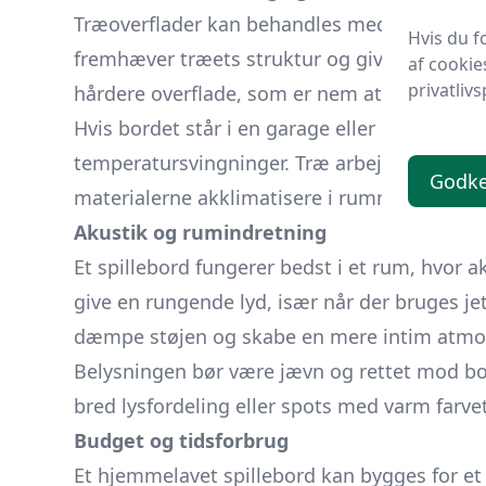
Træoverflader kan behandles med olie, lak el
Hvis du f
fremhæver træets struktur og giver en varm 
af cookie
privatlivs
hårdere overflade, som er nem at rengøre.
Hvis bordet står i en garage eller et uopvar
temperatursvingninger. Træ arbejder med luft
Godk
materialerne akklimatisere i rummet i et par
Akustik og rumindretning
Et spillebord fungerer bedst i et rum, hvor
give en rungende lyd, især når der bruges je
dæmpe støjen og skabe en mere intim atmo
Belysningen bør være jævn og rettet mod b
bred lysfordeling eller spots med varm farve
Budget og tidsforbrug
Et hjemmelavet spillebord kan bygges for et