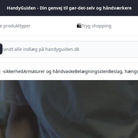
HandyGuiden - Din genvej til gør-det-selv og håndværkere
🛍️
ge produkttyper
Tryg shopping
g -sikkerhed
Armaturer og håndvaske
Belægningssten
Beslag, hængs