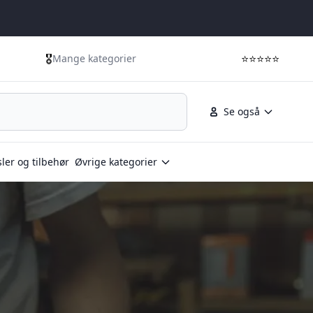
🎖️
⭐⭐⭐⭐⭐
Mange kategorier
Se også
ler og tilbehør
Øvrige kategorier