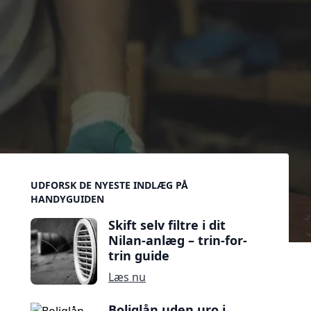
Sidebar
UDFORSK DE NYESTE INDLÆG PÅ
HANDYGUIDEN
Skift selv filtre i dit
Nilan-anlæg – trin-for-
trin guide
Læs nu
Boliglån uden uro i