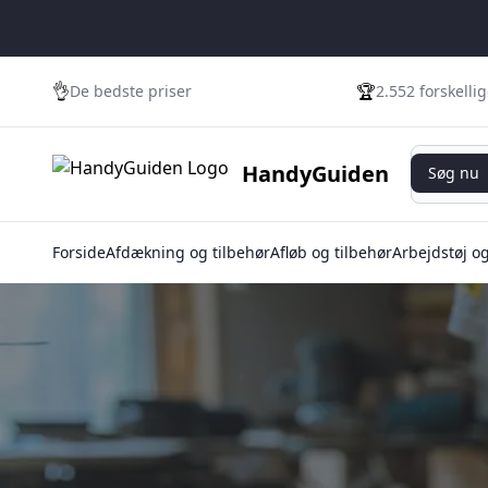
👌
🏆
De bedste priser
2.552 forskelli
Søg nu
HandyGuiden
Søg nu
Forside
Afdækning og tilbehør
Afløb og tilbehør
Arbejdstøj o