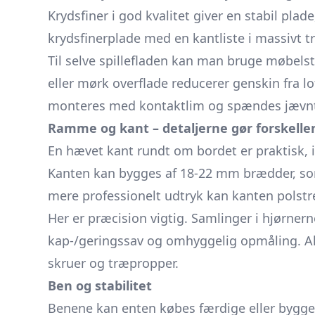
Krydsfiner i god kvalitet giver en stabil pla
krydsfinerplade med en kantliste i massivt tr
Til selve spillefladen kan man bruge møbelstof
eller mørk overflade reducerer genskin fra lo
monteres med kontaktlim og spændes jævnt, 
Ramme og kant – detaljerne gør forskelle
En hævet kant rundt om bordet er praktisk, is
Kanten kan bygges af 18-22 mm brædder, som
mere professionelt udtryk kan kanten polst
Her er præcision vigtig. Samlinger i hjørner
kap-/geringssav og omhyggelig opmåling. Al
skruer og træpropper.
Ben og stabilitet
Benene kan enten købes færdige eller bygges 