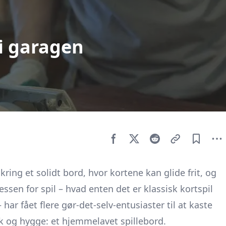
 i garagen
ing et solidt bord, hvor kortene kan glide frit, og
ssen for spil – hvad enten det er klassisk kortspil
 har fået flere gør-det-selv-entusiaster til at kaste
k og hygge: et hjemmelavet spillebord.