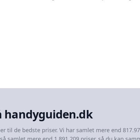
å handyguiden.dk
er til de bedste priser. Vi har samlet mere end 817.9
gså samlet mere end 1.891.209 priser, så du kan samm