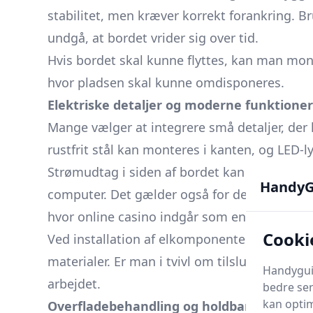
stabilitet, men kræver korrekt forankring. B
undgå, at bordet vrider sig over tid.
Hvis bordet skal kunne flyttes, kan man mont
hvor pladsen skal kunne omdisponeres.
Elektriske detaljer og moderne funktioner
Mange vælger at integrere små detaljer, der 
rustfrit stål kan monteres i kanten, og LED-l
Strømudtag i siden af bordet kan være relevan
HandyG
computer. Det gælder også for dem, der komb
hvor online casino indgår som en del af und
Cooki
Ved installation af elkomponenter bør man s
materialer. Er man i tvivl om tilslutning til fa
Handyguid
arbejdet.
bedre ser
kan optim
Overfladebehandling og holdbarhed