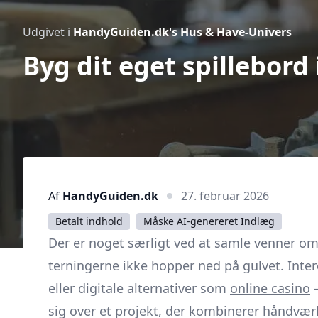
Udgivet i
HandyGuiden.dk's Hus & Have-Univers
Byg dit eget spillebord
Af
HandyGuiden.dk
27. februar 2026
Betalt indhold
Måske AI-genereret Indlæg
Der er noget særligt ved at samle venner omkr
terningerne ikke hopper ned på gulvet. Intere
eller digitale alternativer som
online casino
–
sig over et projekt, der kombinerer håndvær