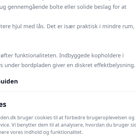
rug gennemgående bolte eller solide beslag for at
ere hjul med lås. Det er især praktisk i mindre rum,
løfter funktionaliteten. Indbyggede kopholdere i
ys under bordpladen giver en diskret effektbelysning.
t, hvis der spilles digitalt på tablet eller bærbar
uiden
inerer klassiske kortspil med digitale platforme,
erholdningen.
es
ikre korrekt isolering og bruge godkendte
st installation, bør en autoriseret elektriker stå for
en.dk bruger cookies til at forbedre brugeroplevelsen og 
vice. Vi benytter dem til at analysere, hvordan du bruger sid
ere vores indhold og funktionalitet.