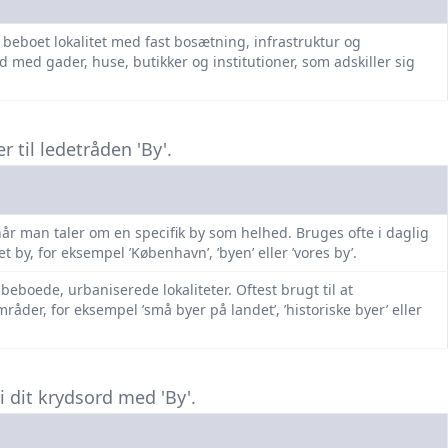
eboet lokalitet med fast bosætning, infrastruktur og
 med gader, huse, butikker og institutioner, som adskiller sig
 til ledetråden 'By'.
år man taler om en specifik by som helhed. Bruges ofte i daglig
 by, for eksempel ’København’, ’byen’ eller ’vores by’.
e beboede, urbaniserede lokaliteter. Oftest brugt til at
åder, for eksempel ’små byer på landet’, ’historiske byer’ eller
 dit krydsord med 'By'.