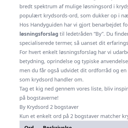
bredt spektrum af mulige løsningsord i krydso
populært krydsords-ord, som dukker op i næ
Hos Handyguiden har vi gjort benarbejdet f
løsningsforslag
til ledetråden “By”. Du finde
specialiserede termer, så uanset dit erfaring
For hvert enkelt løsningsforslag har vi udarb
betydning, oprindelse og typiske anvendelse
men du får også udvidet dit ordforråd og en 
som krydsord handler om.
Tag et kig ned gennem vores liste, bliv inspir
på bogstaverne!
By Krydsord 2 bogstaver
Kun et enkelt ord på 2 bogstaver matcher kr
Ord
Beskrivelse