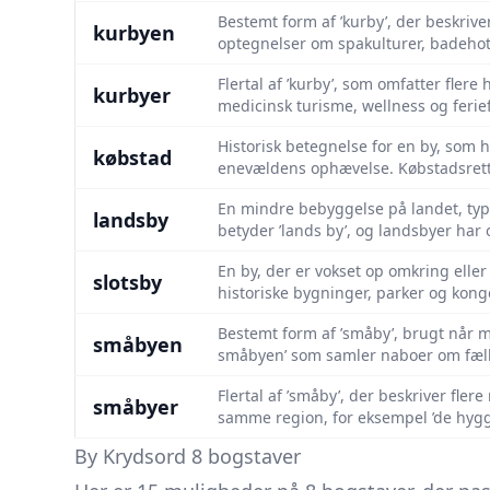
Bestemt form af ’kurby’, der beskriv
kurbyen
optegnelser om spa­kulturer, badehot
Flertal af ’kurby’, som omfatter flere
kurbyer
medicinsk turisme, wellness og ferie
Historisk betegnelse for en by, som 
købstad
enevældens ophævelse. Købstadsrett
En mindre bebyggelse på landet, typ
landsby
betyder ’lands by’, og landsbyer har 
En by, der er vokset op omkring eller 
slotsby
historiske bygninger, parker og konge
Bestemt form af ’småby’, brugt når ma
småbyen
småbyen’ som samler naboer om fælle
Flertal af ’småby’, der beskriver fl
småbyer
samme region, for eksempel ’de hyggel
By Krydsord 8 bogstaver