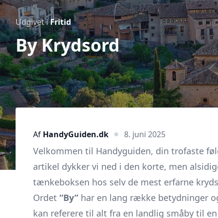
Udgivet i
Fritid
By Krydsord
Af
HandyGuiden.dk
8. juni 2025
Velkommen til Handyguiden, din trofaste føl
artikel dykker vi ned i den korte, men alsidi
tænkeboksen hos selv de mest erfarne kryds
Ordet
“By”
har en lang række betydninger og
kan referere til alt fra en landlig småby til 