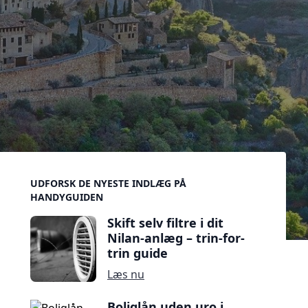
Sidebar
UDFORSK DE NYESTE INDLÆG PÅ
HANDYGUIDEN
Skift selv filtre i dit
Nilan-anlæg – trin-for-
trin guide
Læs nu
Boliglån uden uro i