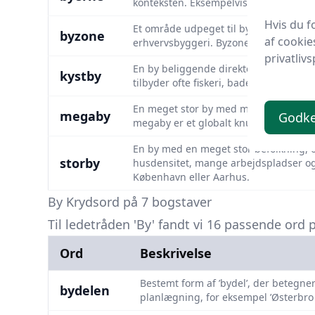
konteksten. Eksempelvis ’byerne langs V
Hvis du f
Et område udpeget til bymæssig bebygg
byzone
af cookie
erhvervsbyggeri. Byzoner adskiller si
privatlivs
En by beliggende direkte ved kysten, s
kystby
tilbyder ofte fiskeri, badefaciliteter 
En meget stor by med mindst 10 millio
megaby
Godk
megaby er et globalt knudepunkt for øk
En by med en meget stor befolkning, o
storby
husdensitet, mange arbejdspladser og 
København eller Aarhus.
By Krydsord på 7 bogstaver
Til ledetråden 'By' fandt vi 16 passende ord 
Ord
Beskrivelse
Bestemt form af ’bydel’, der betegne
bydelen
planlægning, for eksempel ’Østerbro