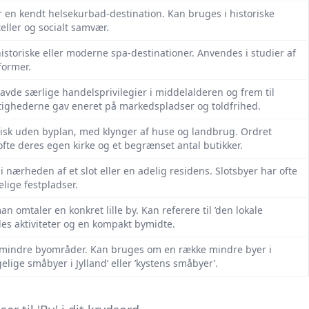
er en kendt helsekurbad-destination. Kan bruges i historiske
eller og socialt samvær.
 historiske eller moderne spa-destinationer. Anvendes i studier af
former.
havde særlige handelsprivilegier i middelalderen og frem til
ighederne gav eneret på markedspladser og toldfrihed.
isk uden byplan, med klynger af huse og landbrug. Ordret
ofte deres egen kirke og et begrænset antal butikker.
i nærheden af et slot eller en adelig residens. Slotsbyer har ofte
lige festpladser.
n omtaler en konkret lille by. Kan referere til ’den lokale
s aktiviteter og en kompakt bymidte.
ere mindre byområder. Kan bruges om en række mindre byer i
ige småbyer i Jylland’ eller ’kystens småbyer’.