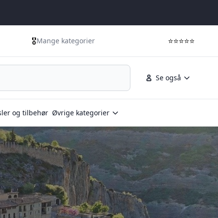
🎖️
⭐⭐⭐⭐⭐
Mange kategorier
Se også
ler og tilbehør
Øvrige kategorier