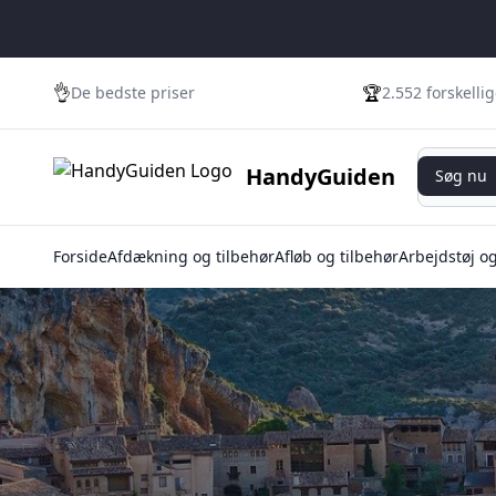
👌
🏆
De bedste priser
2.552 forskelli
Søg nu
HandyGuiden
Søg nu
Forside
Afdækning og tilbehør
Afløb og tilbehør
Arbejdstøj o