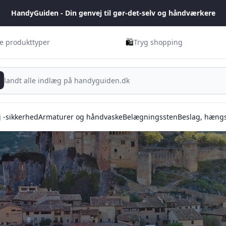
HandyGuiden - Din genvej til gør-det-selv og håndværkere
🛍️
ge produkttyper
Tryg shopping
g -sikkerhed
Armaturer og håndvaske
Belægningssten
Beslag, hængs