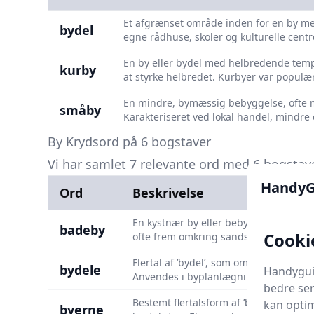
Et afgrænset område inden for en by med 
bydel
egne rådhuse, skoler og kulturelle centr
En by eller bydel med helbredende temper
kurby
at styrke helbredet. Kurbyer var populær
En mindre, bymæssig bebyggelse, ofte me
småby
Karakteriseret ved lokal handel, mindre 
By Krydsord på 6 bogstaver
Vi har samlet 7 relevante ord med 6 bogstaver
HandyG
Ord
Beskrivelse
En kystnær by eller bebyggelse med bad
badeby
Cooki
ofte frem omkring sandstrande, kurbad
Flertal af ’bydel’, som omfatter flere 
bydele
Handyguid
Anvendes i byplanlægning og lokalpolit
bedre ser
Bestemt flertalsform af ’by’, som peger
kan optim
byerne