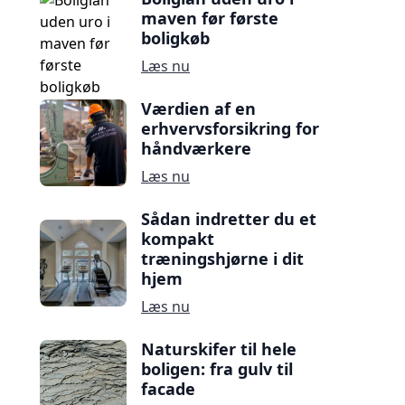
maven før første
boligkøb
Læs nu
Værdien af en
erhvervsforsikring for
håndværkere
Læs nu
Sådan indretter du et
kompakt
træningshjørne i dit
hjem
Læs nu
Naturskifer til hele
boligen: fra gulv til
facade