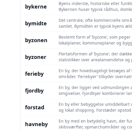
Byens inderste, historiske eller funk
bykerne
Bykernen huser typisk rådhus, domk
Det centrale, ofte kommercielle områd
bymidte
samlet. Bymidten er typisk byens ælds
Bestemt form af ’byzone’, som peger 
byzonen
lokalplaner, kommuneplaner og byg
Flertalsformen af ’byzone’, der dækk
byzoner
statistikker over arealanvendelse og 
En by, der hovedsageligt besøges af t
ferieby
områder. ’Feriebyer’ tilbyder overnatn
En by, der ligger ved udmundingen a
fjordby
omgivelser. Fjordbyer kombinerer land
En by eller bebyggelse umiddelbart 
forstad
og lokal shopping. Forstæder opstod
En by med en betydelig havn, der f
havneby
skibsværfter, opmarchområder og cont