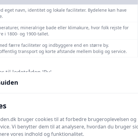
eget navn, identitet og lokale faciliteter. Bydelene kan have
e.
aturer, mineralrige bade eller klimakure, hvor folk rejste for
e i 1800- og 1900-tallet.
d færre faciliteter og indbyggere end en større by.
offentlig transport og korte afstande mellem bolig og service.
 til ledetråden 'By'.
uiden
efaciliteter, strande og turistinfrastruktur. ’Badebyer’ vokser
es
e eller marine klimaforhold.
administrative eller geografiske underopdelinger i en by.
en.dk bruger cookies til at forbedre brugeroplevelsen og 
ik for at beskrive befolkningsfordeling og service.
vice. Vi benytter dem til at analysere, hvordan du bruger sid
 på en specifik gruppe af byer tidligere omtalt eller kendt i
ere vores indhold og funktionalitet.