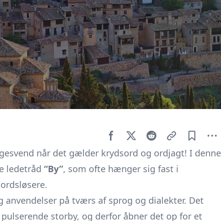
gesvend når det gælder krydsord og ordjagt! I denne
ge ledetråd
“By”
, som ofte hænger sig fast i
ordsløsere.
 anvendelser på tværs af sprog og dialekter. Det
en pulserende storby, og derfor åbner det op for et