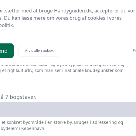
estkysten’ eller ’de gamle vikingebyer’ i historisk optik.
ortsætter med at bruge Handyguiden.dk, accepterer du vor
else i kommunal planlægning, hvor der er tilladt bolig- og
s. Du kan læse mere om vores brug af cookies i vores
g fra land- og sommerhuszoner.
politik.
om drager fordel af havets ressourcer eller turisme. Kystbyer
og havnepromenader.
ner indbyggere ifølge internationale måleinstrumenter. En
end
Afvis alle cookies
Pr
onomi, kultur, transport og teknologi.
mfattende infrastruktur og byliv. Typisk kendetegnet ved høj
et rigt kulturliv, som man ser i nationale knudepunkter som
på 7 bogstaver.
r et konkret byområde i en større by. Bruges i adressering og
 bydelen’ i København.