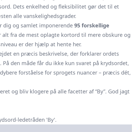
rd. Dets enkelhed og fleksibilitet gør det til et
sten alle vanskelighedsgrader.
or dig og samlet imponerende
95 forskellige
r alt fra de mest oplagte kortord til mere obskure og
sniveau er der hjælp at hente her.
ejdet en præcis beskrivelse, der forklarer ordets
. På den måde får du ikke kun svaret på krydsordet,
dybere forståelse for sprogets nuancer – præcis dét,
eret og bliv klogere på alle facetter af “By”. God jagt
ydsord-ledetråden 'By'.