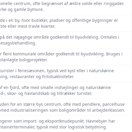
tionelle centrum, ofte begrænset af ældre volde eller ringgader.
irke og gamle bymure.
e i en by, hvor butikker, pladser og offentlige bygninger er
te eller mest travle kvarter.
på det nøjagtige område godkendt til byudvikling. Omtales i
gesagsbehandling.
er flere kommunale områder godkendt til byudvikling. Bruges i
planlagte boligprojekter.
urister i feriesæsonen, typisk ved kyst eller i naturskønne
ing, restauranter og fritidsaktiviteter.
f en fjord, ofte med smalle indsejlinger og naturskønne
-, skov- og havlandskab og tiltrækker turister.
uden for en større bys centrum, ofte med pendlere, parcelhuse
 med industrialiseringen som boligområder til arbejderklassen.
ungerer som import- og eksportknudepunkt. Havnebyer har
ainerterminaler, typisk med stor logistisk betydning.