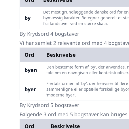
Det mest grundlæggende danske ord for en b
by
bymæssig karakter. Betegner generelt et sted
fra landsbyer ved en større skala.
By Krydsord 4 bogstaver
Vi har samlet 2 relevante ord med 4 bogstaver
Ord
Beskrivelse
Den bestemte form af ’by’, der anvendes, n
byen
tale om en navngiven eller kontekstualiseret
Flertalsformen af ’by’, der henviser til fler
byer
sammenligne eller optælle forskellige byomr
’moderne byer’.
By Krydsord 5 bogstaver
Følgende 3 ord med 5 bogstaver kan bruges i
Ord
Beskrivelse