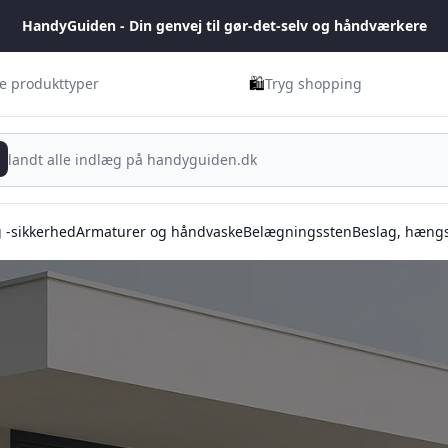
HandyGuiden - Din genvej til gør-det-selv og håndværkere
🛍️
ge produkttyper
Tryg shopping
g -sikkerhed
Armaturer og håndvaske
Belægningssten
Beslag, hængs