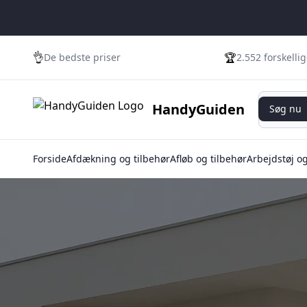
👌
🏆
De bedste priser
2.552 forskelli
Søg nu
HandyGuiden
Søg nu
Forside
Afdækning og tilbehør
Afløb og tilbehør
Arbejdstøj o