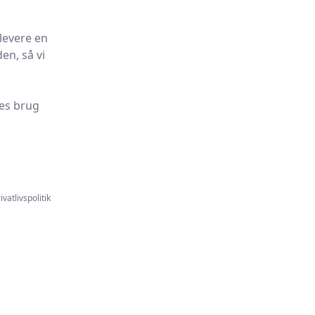
levere en
en, så vi
es brug
ivatlivspolitik