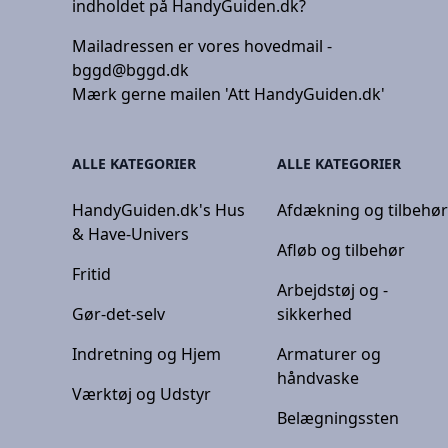
indholdet på HandyGuiden.dk?
Mailadressen er vores hovedmail -
bggd@bggd.dk
Mærk gerne mailen 'Att HandyGuiden.dk'
ALLE KATEGORIER
ALLE KATEGORIER
HandyGuiden.dk's Hus
Afdækning og tilbehø
& Have-Univers
Afløb og tilbehør
Fritid
Arbejdstøj og -
Gør-det-selv
sikkerhed
Indretning og Hjem
Armaturer og
håndvaske
Værktøj og Udstyr
Belægningssten