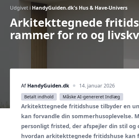
Udgivet i
HandyGuiden.dk's Hus & Have-Univers
Arkitekttegnede fritid
rammer for ro og livskv
Af
HandyGuiden.dk
14. januar 2026
Betalt indhold
Måske AI-genereret Indlæg
Arkitekttegnede fritidshuse tilbyder en un
kan forvandle din sommerhusoplevelse. M
personligt fristed, der afspejler din stil o
hvordan arkitekttegnede fritidshuse kan fo