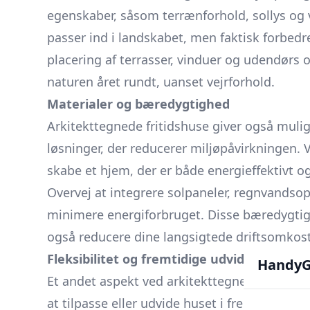
egenskaber, såsom terrænforhold, sollys og vi
passer ind i landskabet, men faktisk forbed
placering af terrasser, vinduer og udendør
naturen året rundt, uanset vejrforhold.
Materialer og bæredygtighed
Arkitekttegnede fritidshuse giver også muli
løsninger, der reducerer miljøpåvirkningen.
skabe et hjem, der er både energieffektivt
Overvej at integrere solpaneler, regnvandsops
minimere energiforbruget. Disse bæredygtige
også reducere dine langsigtede driftsomkost
Fleksibilitet og fremtidige udvidelser
HandyG
Et andet aspekt ved arkitekttegnede fritidshu
at tilpasse eller udvide huset i fremtiden. D