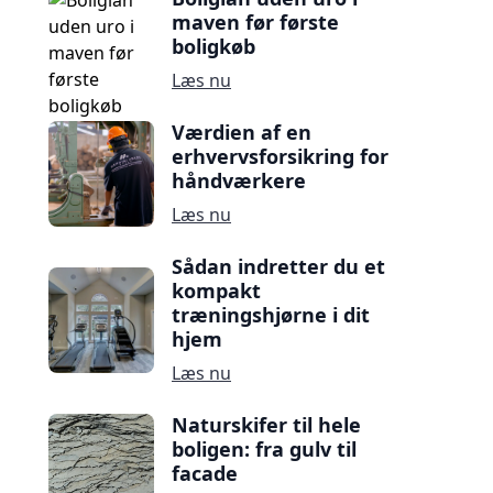
maven før første
boligkøb
Læs nu
Værdien af en
erhvervsforsikring for
håndværkere
Læs nu
Sådan indretter du et
kompakt
træningshjørne i dit
hjem
Læs nu
Naturskifer til hele
boligen: fra gulv til
facade