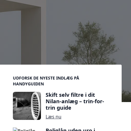
Sidebar
UDFORSK DE NYESTE INDLÆG PÅ
HANDYGUIDEN
Skift selv filtre i dit
Nilan-anlæg – trin-for-
trin guide
Læs nu
Boliglån uden uro i