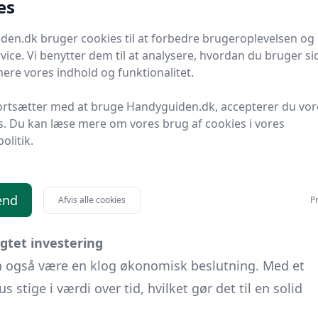
es
stra funktioner.
t dit fritidshus forbliver relevant og funktionelt i
en.dk bruger cookies til at forbedre brugeroplevelsen og 
vice. Vi benytter dem til at analysere, hvordan du bruger sid
a tilføjelse af ekstra værelser til at skabe udendørs
ere vores indhold og funktionalitet.
ortsætter med at bruge Handyguiden.dk, accepterer du vor
s. Du kan læse mere om vores brug af cookies i vores
hed for at skabe et personligt fristed, der afspejler
politik.
trækker et moderne, minimalistisk design eller en
asser perfekt til dine præferencer.
et sted, hvor du virkelig kan føle dig hjemme og nyde
end
Afvis alle cookies
Pr
investering i både din livskvalitet og din fremtid.
gtet investering
kan også være en klog økonomisk beslutning. Med et
 stige i værdi over tid, hvilket gør det til en solid