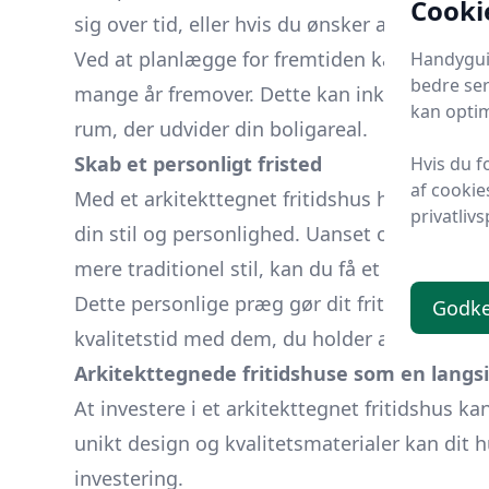
Cooki
sig over tid, eller hvis du ønsker at tilføje ek
Ved at planlægge for fremtiden kan du sikre, a
Handyguid
bedre ser
mange år fremover. Dette kan inkludere alt fr
kan optim
rum, der udvider din boligareal.
Skab et personligt fristed
Hvis du f
af cookie
Med et arkitekttegnet fritidshus har du mulig
privatlivs
din stil og personlighed. Uanset om du fore
mere traditionel stil, kan du få et hus, der p
Dette personlige præg gør dit fritidshus til 
Godk
kvalitetstid med dem, du holder af. Det er en 
Arkitekttegnede fritidshuse som en langsi
At investere i et arkitekttegnet fritidshus 
unikt design og kvalitetsmaterialer kan dit hus
investering.