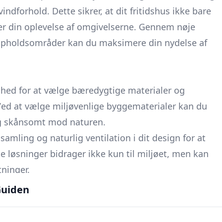
ndforhold. Dette sikrer, at dit fritidshus ikke bare
rer din oplevelse af omgivelserne. Gennem nøje
s opholdsområder kan du maksimere din nydelse af
ghed for at vælge bæredygtige materialer og
 Ved at vælge miljøvenlige byggematerialer kan du
 og skånsomt mod naturen.
amling og naturlig ventilation i dit design for at
 løsninger bidrager ikke kun til miljøet, men kan
ninger.
uiden
se er fleksibiliteten i designet, som gør det muligt
ette kan være særligt nyttigt, hvis dine behov ændrer