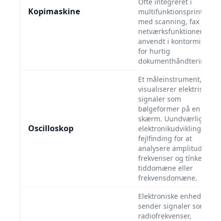
Ofte integreret i
Kopimaskine
multifunktionsprintere
med scanning, fax og
netværksfunktioner,
anvendt i kontormiljøer
for hurtig
dokumenthåndtering.
Et måleinstrument, der
visualiserer elektriske
signaler som
bølgeformer på en
skærm. Uundværligt i
Oscilloskop
elektronikudvikling og
fejlfinding for at
analysere amplituder,
frekvenser og tínker i
tiddomæne eller
frekvensdomæne.
Elektroniske enheder, de
sender signaler som
radiofrekvenser,