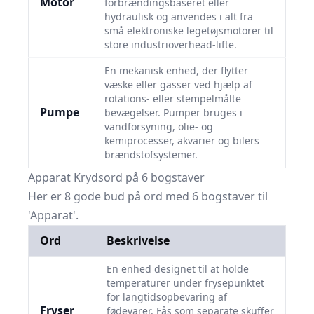
Motor
forbrændingsbaseret eller
hydraulisk og anvendes i alt fra
små elektroniske legetøjsmotorer til
store industrioverhead-lifte.
En mekanisk enhed, der flytter
væske eller gasser ved hjælp af
rotations- eller stempelmålte
Pumpe
bevægelser. Pumper bruges i
vandforsyning, olie- og
kemiprocesser, akvarier og bilers
brændstofsystemer.
Apparat Krydsord på 6 bogstaver
Her er 8 gode bud på ord med 6 bogstaver til
'Apparat'.
Ord
Beskrivelse
En enhed designet til at holde
temperaturer under frysepunktet
for langtidsopbevaring af
Fryser
fødevarer. Fås som separate skuffer