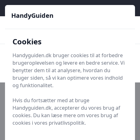
HandyGuiden - Din genvej til gør-det-selv og håndværkere
HandyGuiden
👌
🏆
De bedste priser
2.552 forskellige produkttyper
🛍️
🎖️
⭐⭐⭐⭐⭐
Tryg shopping
Mange kategorier
Cookies
HandyGuiden
Handyguiden.dk bruger cookies til at forbedre
Men
brugeroplevelsen og levere en bedre service. Vi
Søg nu
Søg nu
benytter dem til at analysere, hvordan du
bruger siden, så vi kan optimere vores indhold
og funktionalitet.
Hvis du fortsætter med at bruge
Handyguiden.dk, accepterer du vores brug af
Udgivet i
Fritid
cookies. Du kan læse mere om vores brug af
Apparat Krydsord
cookies i vores privatlivspolitik.