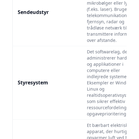
mikrobølger eller lys
(f.eks. laser). Bruges i
Sendeudstyr
telekommunikation,
fjernsyn, radar og
trådløse netværk til at
transmittere information
over afstande.
Det softwarelag, der
administrerer hardware
og applikationer i
computere eller
indlejrede systemer.
Styresystem
Eksempler er Windows,
Linux og
realtidsoperativsystemer
som sikrer effektiv
ressourcefordeling og
opgaveprioritering.
Et bærbart elektrisk
apparat, der hurtigt
opvarmer luft ved hjælp