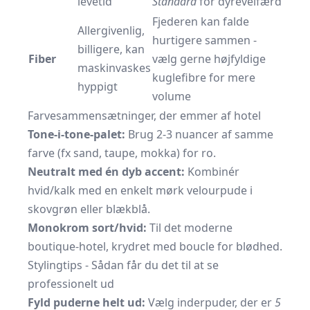
levetid
Standard
for dyrevelfærd
Fjederen kan falde
Allergivenlig,
hurtigere sammen -
billigere, kan
Fiber
vælg gerne højfyldige
maskinvaskes
kuglefibre for mere
hyppigt
volume
Farvesammensætninger, der emmer af hotel
Tone-i-tone-palet:
Brug 2-3 nuancer af samme
farve (fx sand, taupe, mokka) for ro.
Neutralt med én dyb accent:
Kombinér
hvid/kalk med en enkelt mørk velourpude i
skovgrøn eller blækblå.
Monokrom sort/hvid:
Til det moderne
boutique-hotel, krydret med boucle for blødhed.
Stylingtips - Sådan får du det til at se
professionelt ud
Fyld puderne helt ud:
Vælg inderpuder, der er
5