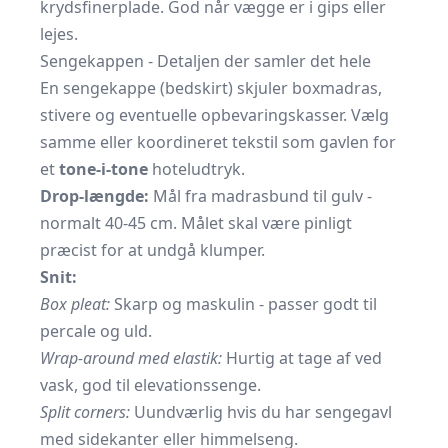
krydsfinerplade. God når vægge er i gips eller
lejes.
Sengekappen - Detaljen der samler det hele
En sengekappe (bedskirt) skjuler boxmadras,
stivere og eventuelle
opbevaringskasser.
Vælg
samme eller koordineret tekstil som gavlen for
et
tone-i-tone
hoteludtryk.
Drop-længde:
Mål fra madrasbund til gulv -
normalt 40-45 cm. Målet skal være pinligt
præcist for at undgå klumper.
Snit:
Box pleat:
Skarp og maskulin - passer godt til
percale og uld.
Wrap-around med elastik:
Hurtig at tage af ved
vask, god til elevationssenge.
Split corners:
Uundværlig hvis du har sengegavl
med sidekanter eller himmelseng.