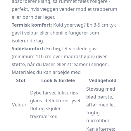
absorberer klang, så rummet føles roligere -
perfekt, hvis væggen vender mod et trapperum
eller børn der leger.
Termisk komfort:
Kold ydervæg? En 3-5 cm tyk
gavl i velour eller chenille fungerer som
isolerende lag.
Siddekomfort:
En høj, let vinklede gavl
(minimum 110 cm over madrashøjde) giver
støtte, når du læser eller streamer i sengen.
Materialer, du kan arbejde med
Stof
Look & fordele
Vedligehold
Støvsug med
Dybe farver, luksuriøs
blød børste,
glans. Reflekterer lyset
Velour
aftør med let
flot og skjuler
fugtig
trykmærker.
microfiber.
Kan aftørres;