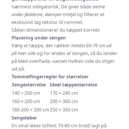
nærmest obligatorisk. De giver både
varme
under fødderne
,
dæmper trinlyd
og tilfører et
eksklusivt lag tekstur til rummet.
Sådan dimensionerer du tæppet korrekt
Placering under sengen
Vælg et tæppe, der rækker
mindst 60-70 cm ud
på hver side
og for enden af sengen, så du lander
på blød overflade, uanset hvilken side du stiger
ud på.
Tommelfingerregler for størrelser
Sengestørrelse
Ideel tæppestørrelse
140 × 200 cm
170 × 240 cm
160 × 200 cm
200 × 300 cm
180-200 × 200 cm
250 × 350 cm
Sengeløber
En smal løber (oftest 70-80 cm bred) lagt på