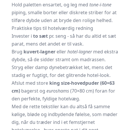
Hold paletten ensartet, og leg med
tone-i-tone
piping, smalle borter eller diskrete striber for at
tilføre dybde uden at bryde den rolige helhed.
Praktiske tips til hotelværdig redning
Invester i
to sæt
pr. seng - så har du altid et sæt
parat, mens det andet er til vask.
Brug
kuvert-lagner
eller
hotel-lagner
med ekstra
dybde, så de sidder stramt om madrassen.
Stryg eller damp dynebetrækket let, mens det
stadig er fugtigt, for det glitrende hotel-look.
Afslut med store
king size-hovedpuder (60×63
cm)
bagerst og
euroshams
(70×80 cm) foran for
den perfekte, fyldige hotelvæg.
Med de rette tekstiler kan du altså få samme
kølige, bløde og indbydende følelse, som møder
dig, når du træder ind i et femstjernet