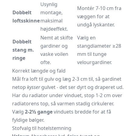
Usynlig
Montér 7-10 cm fra
Dobbelt
montage,
væggen for at
loftsskinne
maksimal
undgå lyskanter.
højdeeffekt.
Nemt at skifte
Vælg en
Dobbelt
gardiner og
stangdiameter ≥28
stang m.
vaske voilen
mm til tunge
ringe
ofte.
velourgardiner.
Korrekt længde og fald
Mål fra loft til gulv og læg 2-3 cm til, så gardinet
netop
kysser
gulvet - det ser dyrt og draperet ud.
Har du
radiator
under vinduet, stop 1-2 cm over
radiatorens top, så varmen stadig cirkulerer.
Vælg
2-2½ gange
vinduets bredde for at få
fyldige bølger.
Stofvalg til hotelstemning