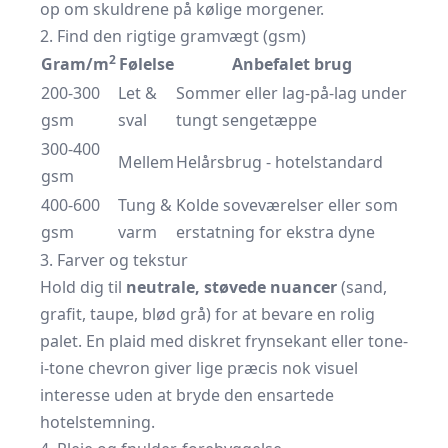
op om skuldrene på kølige morgener.
2. Find den rigtige gramvægt (gsm)
2
Gram/m
Følelse
Anbefalet brug
200-300
Let &
Sommer eller lag-på-lag under
gsm
sval
tungt sengetæppe
300-400
Mellem
Helårsbrug - hotelstandard
gsm
400-600
Tung &
Kolde soveværelser eller som
gsm
varm
erstatning for ekstra dyne
3. Farver og tekstur
Hold dig til
neutrale, støvede nuancer
(sand,
grafit, taupe, blød grå) for at bevare en rolig
palet. En plaid med diskret frynsekant eller tone-
i-tone chevron giver lige præcis nok visuel
interesse uden at bryde den ensartede
hotelstemning.