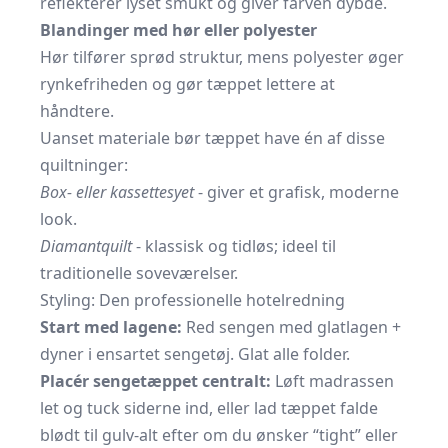
reflekterer lyset smukt og giver farven dybde.
Blandinger med hør eller polyester
Hør tilfører sprød struktur, mens polyester øger
rynkefriheden og gør tæppet lettere at
håndtere.
Uanset materiale bør tæppet have én af disse
quiltninger:
Box- eller kassettesyet
- giver et grafisk, moderne
look.
Diamantquilt
- klassisk og tidløs; ideel til
traditionelle soveværelser.
Styling: Den professionelle hotelredning
Start med lagene:
Red sengen med glatlagen +
dyner i ensartet sengetøj. Glat alle folder.
Placér sengetæppet centralt:
Løft madrassen
let og tuck siderne ind, eller lad tæppet falde
blødt til gulv-alt efter om du ønsker “tight” eller