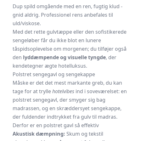
Dup spild omgående med en ren, fugtig klud -
gnid aldrig. Professionel rens anbefales til
uld/viskose.
Med det rette gulvtæppe eller den sofistikerede
sengeløber får du ikke blot en lunere
tåspidsoplevelse om morgenen; du tilføjer også
den
lyddæmpende og visuelle tyngde
, der
kendetegner ægte hotelluksus.
Polstret sengegavl og sengekappe
Måske er det det mest markante greb, du kan
tage for at trylle
hotelvibes
ind i soveværelset: en
polstret sengegavl, der smyger sig bag
madrassen, og en skræddersyet sengekappe,
der fuldender indtrykket fra gulv til madras.
Derfor er en polstret gavl så effektiv
Akustisk dæmpning:
Skum og tekstil