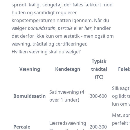
sprødt, køligt sengetøj, der føles lækkert mod
huden og samtidigt regulerer
kropstemperaturen natten igennem. Når du
vælger
bomuldssatin
,
percale
eller
hør
, handler
det derfor ikke kun om æstetik - men også om
vævning, trådtal og certificeringer.
Hvilken vævning skal du vælge?
Typisk
Vævning
Kendetegn
trådtal
Følel
(TC)
Silkeagt
Satinvævning (4
Bomuldssatin
300-600
og lidt 
over, 1 under)
lun om 
Mat, spr
Lærredsvævning
perfekt 
Percale
200-300