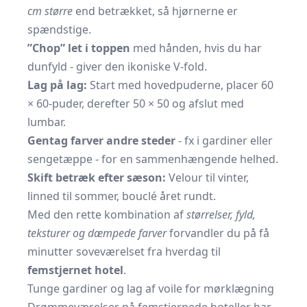
cm større
end betrækket, så hjørnerne er
spændstige.
”Chop” let i toppen
med hånden, hvis du har
dunfyld - giver den ikoniske V-fold.
Lag på lag:
Start med hovedpuderne, placer 60
× 60-puder, derefter 50 × 50 og afslut med
lumbar.
Gentag farver andre steder
- fx i gardiner eller
sengetæppe - for en sammenhængende helhed.
Skift betræk efter sæson:
Velour til vinter,
linned til sommer, bouclé året rundt.
Med den rette kombination af
størrelser, fyld,
teksturer og dæmpede farver
forvandler du på få
minutter soveværelset fra hverdag til
femstjernet hotel
.
Tunge gardiner og lag af voile for mørklægning