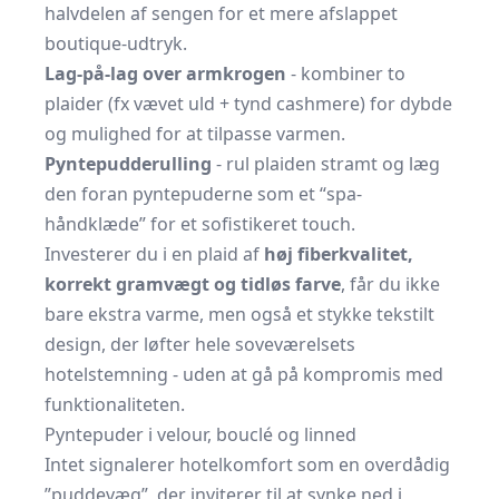
halvdelen af sengen for et mere afslappet
boutique-udtryk.
Lag-på-lag over armkrogen
- kombiner to
plaider (fx vævet uld + tynd cashmere) for dybde
og mulighed for at tilpasse varmen.
Pyntepudderulling
- rul plaiden stramt og læg
den foran pyntepuderne som et “spa-
håndklæde” for et sofistikeret touch.
Investerer du i en plaid af
høj fiberkvalitet,
korrekt gramvægt og tidløs farve
, får du ikke
bare ekstra varme, men også et stykke tekstilt
design, der løfter hele soveværelsets
hotelstemning - uden at gå på kompromis med
funktionaliteten.
Pyntepuder i velour, bouclé og linned
Intet signalerer hotelkomfort som en overdådig
”puddevæg”, der inviterer til at synke ned i