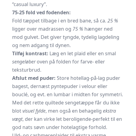
“casual luxury”.
75-25 fold ved fodenden:
Fold tæppet tilbage i en bred bane, så ca.
25 %
ligger over madrassen og
75 %
hænger ned
mod gulvet. Det giver tyngde, tydelig lagdeling
og nem adgang til dynen.
Tilføj kontrast:
Læg en let plaid eller en smal
sengeløber
oven på folden for farve- eller
teksturbrud.
Afslut med puder:
Store hotellag-på-lag puder
bagest, dernæst pyntepuder i velour eller
bouclé, og evt. en lumbar i midten for symmetri.
Med det rette quiltede sengetæppe får du ikke
blot
visuel fylde
, men også en behagelig
ekstra
vægt
, der kan virke let beroligende-perfekt til en
god nats søvn under hotelagtige forhold.
Uld- og cashmereplaider til ekstra varme