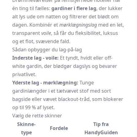
Drømmeværelser på femstjernede hoteller har
én ting til fælles:
gardiner i flere lag
, der lukker
alt lys ude om natten og filtrerer det blødt om
dagen. Kombinér et
mørklægningslag
med en let,
transparent
voile
, så får du fleksibilitet, luksus
og et flot, svævende fald.
Sådan opbygger du lag-på-lag
Inderste lag - voile:
Et tyndt, hvidt eller off-
white gardin, der blødgør dagslys og bevarer
privatlivet.
Yderste lag - mørklægning:
Tunge
gardinlængder i et tætvævet stof med sort
bagside eller vævet blackout-tråd, som blokerer
op til 99 % af lyset.
Vælg de rette skinner
Skinne-
Tip fra
Fordele
type
HandyGuiden