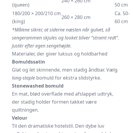
240 × 260 cm
(queen)
50 cm
180/200 × 200/210 cm
Ca. 50-
260 × 280 cm
(king)
60 cm
*Målene sikrer, at siderne næsten når gulvet, så
sengerammen skjules og looket bliver “stramt redt”.
Justér efter egen sengehøjde.
Materialer, der giver luksus og holdbarhed
Bomuldssatin
Glat og let skinnende, men stadig åndbar. Vælg
long-staple
bomuld for ekstra slidstyrke.
Stonewashed bomuld
En mat, blød overflade med afslappet udtryk,
der stadig holder formen takket være
quiltningen.
Velour
Til den dramatiske hotelstil. Den dybe luv