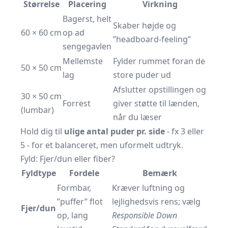
Størrelse
Placering
Virkning
Bagerst, helt
Skaber højde og
60 × 60 cm
op ad
”headboard-feeling”
sengegavlen
Mellemste
Fylder rummet foran de
50 × 50 cm
lag
store puder ud
Afslutter opstillingen og
30 × 50 cm
Forrest
giver støtte til lænden,
(lumbar)
når du læser
Hold dig til
ulige antal puder pr. side
- fx 3 eller
5 - for et balanceret, men uformelt udtryk.
Fyld: Fjer/dun eller fiber?
Fyldtype
Fordele
Bemærk
Formbar,
Kræver luftning og
”puffer” flot
lejlighedsvis rens; vælg
Fjer/dun
op, lang
Responsible Down