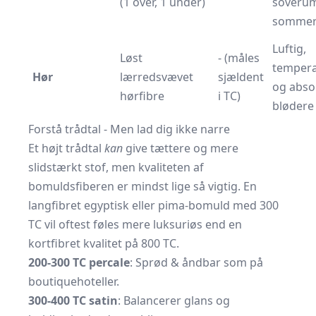
(1 over, 1 under)
soveru
sommer
Luftig,
Løst
- (måles
tempera
Hør
lærredsvævet
sjældent
og abso
hørfibre
i TC)
blødere 
Forstå trådtal - Men lad dig ikke narre
Et højt trådtal
kan
give tættere og mere
slidstærkt stof, men kvaliteten af
bomuldsfiberen er mindst lige så vigtig. En
langfibret egyptisk eller pima-bomuld med 300
TC vil oftest føles mere luksuriøs end en
kortfibret kvalitet på 800 TC.
200-300 TC percale
: Sprød & åndbar som på
boutiquehoteller.
300-400 TC satin
: Balancerer glans og