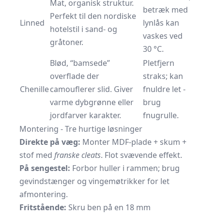
Mat, organisk struktur.
betræk med
Perfekt til den nordiske
Linned
lynlås kan
hotelstil i sand- og
vaskes ved
gråtoner.
30 °C.
Blød, “bamsede”
Pletfjern
overflade der
straks; kan
Chenille
camouflerer slid. Giver
fnuldre let -
varme dybgrønne eller
brug
jordfarver karakter.
fnugrulle.
Montering - Tre hurtige løsninger
Direkte på væg:
Monter MDF-plade + skum +
stof med
franske cleats
. Flot svævende effekt.
På sengestel:
Forbor huller i rammen; brug
gevindstænger
og vingemøtrikker for let
afmontering.
Fritstående:
Skru ben på en 18 mm