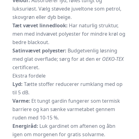
Velour:
Absorberer lyd, føles tungt og
luksuriøst. Vælg støvede juveltone som petrol,
skovgrøn eller dyb beige.
Tæt vævet linnedlook:
Har naturlig struktur,
men med indvævet polyester for mindre krøl og
bedre blackout.
Satinvævet polyester:
Budgetvenlig løsning
med glat overflade; sørg for at den er
OEKO-TEX
certificeret.
Ekstra fordele
Lyd:
Tætte stoffer reducerer rumklang med op
til 5 dB.
Varme:
Et tungt gardin fungerer som termisk
barriere og kan sænke varmetabet gennem
ruden med 10-15 %.
Energiråd:
Luk gardinet om aftenen og åbn
igen om morgenen for gratis solvarme.