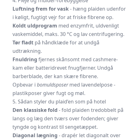
4. Pleje og fnulder-forebyggelse
Luftning frem for vask
- hæng plaiden udenfor
i køligt, fugtigt vejr for at friske fibrene op.
Koldt uldprogram
med enzymfrit, uldvenligt
vaskemiddel, maks. 30 °C og lav centrifugering.
Tør fladt
på håndklæde for at undgå
udtrækning.
Fnuldring
fjernes skånsomt med cashmere-
kam eller batteridrevet fnugfjerner. Undgå
barberblade, der kan skære fibrene.
Opbevar i
bomuldsposer
med lavendelpose -
plastikposer giver fugt og møl.
5. Sådan styler du plaid’en som på hotel
Den klassiske fold
- fold plaiden tredobbelt på
langs og læg den tværs over fodenden; giver
tyngde og kontrast til sengetæppet.
Diagonal lægning
- drapér let diagonalt over