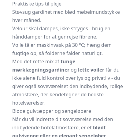
Praktiske tips til pleje
Støvsug gardinet med blød
møbelmundstykke
hver måned.
Velour skal dampes, ikke stryges - brug en
hånddamper for at genrejse fibrene.
Voile tåler maskinvask på 30 °C; hæng dem
fugtige op, så folderne falder naturligt.
Med det rette mix af
tunge
mørklægningsgardiner
og
lette voiler
får du
ikke alene fuld kontrol over lys og privatliv - du
giver også soveværelset den indbydende, rolige
atmosfære, der kendetegner de bedste
hotelværelser.
Bløde gulvtæpper og sengeløbere
Når du vil indrette dit soveværelse med den
indbydende hotelatmosfære, er et
blødt
gulvtæppe eller en elegant sengeløber