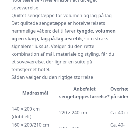
hotelværelse - hver eneste nat i dit eget
soveværelse.
Quiltet sengetæppe for volumen og lag-på-lag
Det quiltede sengetæppe er hotelværelsets
hemmelige våben; det tilfører
tyngde, volumen
og en skarp, lag-på-lag æstetik
, som straks
signalerer luksus. Vælger du den rette
kombination af mål, materiale og styling, får du
et soveværelse, der ligner en suite på
femstjernet hotel.
Sådan vælger du den rigtige størrelse
Anbefalet
Overh
Madrasmål
sengetæppestørrelse*
på side
140 × 200 cm
220 × 240 cm
Ca. 40 
(dobbelt)
160 × 200/210 cm
Ca. 40-