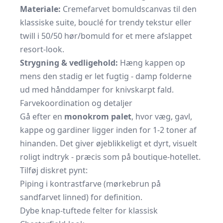
Materiale:
Cremefarvet bomuldscanvas til den
klassiske suite, bouclé for trendy tekstur eller
twill i 50/50 hør/bomuld for et mere afslappet
resort-look.
Strygning & vedligehold:
Hæng kappen op
mens den stadig er let fugtig - damp folderne
ud med hånddamper for knivskarpt fald.
Farvekoordination og detaljer
Gå efter en
monokrom palet
, hvor væg, gavl,
kappe og gardiner ligger inden for 1-2 toner af
hinanden. Det giver øjeblikkeligt et dyrt, visuelt
roligt indtryk - præcis som på boutique-hotellet.
Tilføj diskret pynt:
Piping i kontrastfarve (mørkebrun på
sandfarvet linned) for definition.
Dybe knap-tuftede felter for klassisk