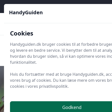
HandyGuiden - Din genvej til gør-det-selv og håndværkere
HandyGuiden
👌
🏆
De bedste priser
2.552 forskellige produkttyper
🛍️
🎖️
⭐⭐⭐⭐⭐
Tryg shopping
Mange kategorier
Cookies
HandyGuiden
Handyguiden.dk bruger cookies til at forbedre bruge
Men
og levere en bedre service. Vi benytter dem til at anal
Søg nu
Søg nu
hvordan du bruger siden, så vi kan optimere vores in
funktionalitet.
Hvis du fortsætter med at bruge Handyguiden.dk, ac
vores brug af cookies. Du kan læse mere om vores br
cookies i vores privatlivspolitik.
Udgivet i
Indretning og Hjem
7 varme tekstiler til hotelstemning
i soveværelset
Godkend